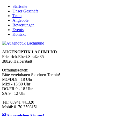
Startseite
Unser Geschäft
Team
Angebote
Bewertungen
Events
Kontakt
AUGENOPTIK LACHMUND
Friedrich-Ebert-Straße 35
38820 Halberstadt
Öffnungszeiten:
Bitte vereinbaren Sie einen Termin!
MO/DI:
9 - 18 Uhr
MI:
9 - 13:30 Uhr
DO/FR:
9 - 18 Uhr
SA:
9 - 12 Uhr
Tel.: 03941 441320
Mobil: 0170 3598151
🚧 So erreichen Sie uns!