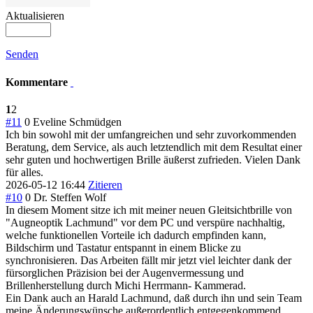
Aktualisieren
Senden
Kommentare
1
2
#11
0
Eveline Schmüdgen
Ich bin sowohl mit der umfangreichen und sehr zuvorkommenden
Beratung, dem Service, als auch letztendlich mit dem Resultat einer
sehr guten und hochwertigen Brille äußerst zufrieden. Vielen Dank
für alles.
2026-05-12 16:44
Zitieren
#10
0
Dr. Steffen Wolf
In diesem Moment sitze ich mit meiner neuen Gleitsichtbrille von
"Augneoptik Lachmund" vor dem PC und verspüre nachhaltig,
welche funktionellen Vorteile ich dadurch empfinden kann,
Bildschirm und Tastatur entspannt in einem Blicke zu
synchronisieren. Das Arbeiten fällt mir jetzt viel leichter dank der
fürsorglichen Präzision bei der Augenvermessung und
Brillenherstellung durch Michi Herrmann- Kammerad.
Ein Dank auch an Harald Lachmund, daß durch ihn und sein Team
meine Änderungswünsche außerordentlich entgegenkommend