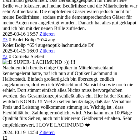
Lachmund gekommen. Das Beratungsgespräch für meine neue
Brille war fokusiert auf meine Bedürfnisse und die Mitarbeiterin war
sehr Aufmerksam. Die empfolenen Gläser waren jedoch nicht für
meine Bedürfnisse , sodass mir die dementsprechenden Gläser für
meine Augen neu angefertigt wurden. Danach hat alles gut geklappt
und ich bin mit der neuen Brille zufrieden.
2025-03-16 15:57
Zitieren
#3
0
Kolet Bolip *654 aug
Kolet Bolip *654 augenoptik-lachmund.de Df
2025-01-15 16:09
Zitieren
#2
0
Cornelia Siebert
SUPER- LACHMUND :-)) !!!
Nachdem ich bereits einige Optiker in Mitteldeutschland
kennengelernt hatte, traf ich nun auf Optiker Lachmund in
Halberstadt. Einfach großartig,ich bin überzeugt, endlich
angekommen, dort wo ich Weitsicht und Nahsicht so wie noch nie
erhielt. Dort stimmt einfach alles.Nichts muss hervorgehoben
werden, das Gesamtkonzept schließt alles ein. Hier ist der Kunde
wirklich KÖNIG !!! Viel zu selten heutzutage, daß das Verhältnis
Preis und Leistung vollkommen stimmig ist. Wichtig ist , dass
Flexibilität bei Zahlung ermöglicht wird. Also kann man 100%ige
Qualität fürs Sehen, auch mit kleinerem Geldbeutel erhalten. Sehr
empfehlenswert, I LOVE LACHMUND ❤️
2024-10-19 14:54
Zitieren
1
2