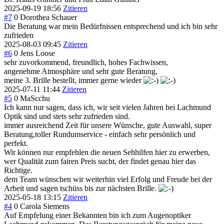
2025-09-19 18:56
Zitieren
#7
0
Dorothea Schauer
Die Beratung war mein Bedürfnissen entsprechend und ich bin sehr
zufrieden
2025-08-03 09:45
Zitieren
#6
0
Jens Loose
sehr zuvorkommend, freundlich, hohes Fachwissen,
angenehme Atmosphäre und sehr gute Beratung,
meine 3. Brille bestellt, immer gerne wieder
2025-07-11 11:44
Zitieren
#5
0
MaScchu
Ich kann nur sagen, dass ich, wir seit vielen Jahren bei Lachmund
Optik sind und stets sehr zufrieden sind.
immer ausreichend Zeit für unsere Wünsche, gute Auswahl, super
Beratung,toller Rundumservice - einfach sehr persönlich und
perfekt.
Wir können nur empfehlen die neuen Sehhilfen hier zu erwerben,
wer Qualität zum fairen Preis sucht, der findet genau hier das
Richtige.
dem Team wünschen wir weiterhin viel Erfolg und Freude bei der
Arbeit und sagen tschüss bis zur nächsten Brille.
2025-05-18 13:15
Zitieren
#4
0
Carola Siemens
Auf Empfelung einer Bekannten bin ich zum Augenoptiker