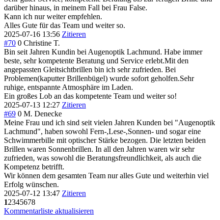
darüber hinaus, in meinem Fall bei Frau False.
Kann ich nur weiter empfehlen.
Alles Gute für das Team und weiter so.
2025-07-16 13:56
Zitieren
#70
0
Christine T.
Bin seit Jahren Kundin bei Augenoptik Lachmund. Habe immer
beste, sehr kompetente Beratung und Service erlebt.Mit den
angepassten Gleitsichtbrillen bin ich sehr zufrieden. Bei
Problemen(kaputter Brillenbügel) wurde sofort geholfen.Sehr
ruhige, entspannte Atmosphäre im Laden.
Ein großes Lob an das kompetente Team und weiter so!
2025-07-13 12:27
Zitieren
#69
0
M. Denecke
Meine Frau und ich sind seit vielen Jahren Kunden bei "Augenoptik
Lachmund", haben sowohl Fern-,Lese-,Sonnen- und sogar eine
Schwimmerbille mit optischer Stärke bezogen. Die letzten beiden
Brillen waren Sonnenbrillen. In all den Jahren waren wir sehr
zufrieden, was sowohl die Beratungsfreundlichkeit, als auch die
Kompetenz betrifft.
Wir können dem gesamten Team nur alles Gute und weiterhin viel
Erfolg wünschen.
2025-07-12 13:47
Zitieren
1
2
3
4
5
6
7
8
Kommentarliste aktualisieren