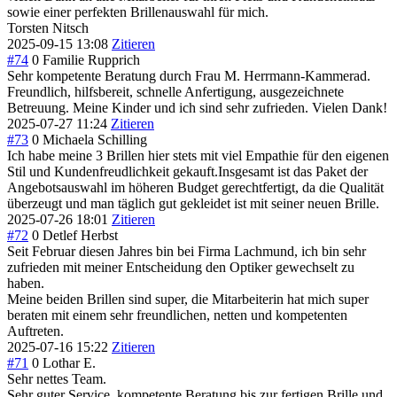
sowie einer perfekten Brillenauswahl für mich.
Torsten Nitsch
2025-09-15 13:08
Zitieren
#74
0
Familie Rupprich
Sehr kompetente Beratung durch Frau M. Herrmann-Kammerad.
Freundlich, hilfsbereit, schnelle Anfertigung, ausgezeichnete
Betreuung. Meine Kinder und ich sind sehr zufrieden. Vielen Dank!
2025-07-27 11:24
Zitieren
#73
0
Michaela Schilling
Ich habe meine 3 Brillen hier stets mit viel Empathie für den eigenen
Stil und Kundenfreudlichkeit gekauft.Insgesamt ist das Paket der
Angebotsauswahl im höheren Budget gerechtfertigt, da die Qualität
überzeugt und man täglich gut gekleidet ist mit seiner neuen Brille.
2025-07-26 18:01
Zitieren
#72
0
Detlef Herbst
Seit Februar diesen Jahres bin bei Firma Lachmund, ich bin sehr
zufrieden mit meiner Entscheidung den Optiker gewechselt zu
haben.
Meine beiden Brillen sind super, die Mitarbeiterin hat mich super
beraten mit einem sehr freundlichen, netten und kompetenten
Auftreten.
2025-07-16 15:22
Zitieren
#71
0
Lothar E.
Sehr nettes Team.
Sehr guter Service, kompetente Beratung bis zur fertigen Brille und