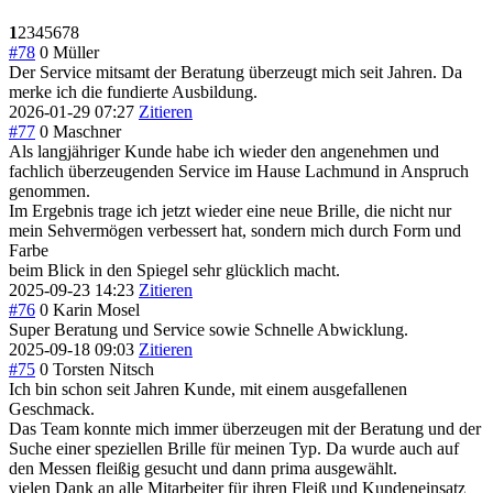
1
2
3
4
5
6
7
8
#78
0
Müller
Der Service mitsamt der Beratung überzeugt mich seit Jahren. Da
merke ich die fundierte Ausbildung.
2026-01-29 07:27
Zitieren
#77
0
Maschner
Als langjähriger Kunde habe ich wieder den angenehmen und
fachlich überzeugenden Service im Hause Lachmund in Anspruch
genommen.
Im Ergebnis trage ich jetzt wieder eine neue Brille, die nicht nur
mein Sehvermögen verbessert hat, sondern mich durch Form und
Farbe
beim Blick in den Spiegel sehr glücklich macht.
2025-09-23 14:23
Zitieren
#76
0
Karin Mosel
Super Beratung und Service sowie Schnelle Abwicklung.
2025-09-18 09:03
Zitieren
#75
0
Torsten Nitsch
Ich bin schon seit Jahren Kunde, mit einem ausgefallenen
Geschmack.
Das Team konnte mich immer überzeugen mit der Beratung und der
Suche einer speziellen Brille für meinen Typ. Da wurde auch auf
den Messen fleißig gesucht und dann prima ausgewählt.
vielen Dank an alle Mitarbeiter für ihren Fleiß und Kundeneinsatz